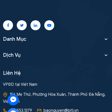
Danh Mục
Dịch Vụ
Liên Hệ
VPĐD tại Việt Nam
156 Mẹ Thứ, Phường Hòa Xuân, Thành Phố Đà Nẵng,
Việt Nam
091.553.1379
baonguyen@biti.vn