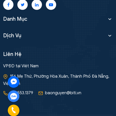
Danh Mục
Dịch Vụ
Liên Hệ
VPĐD tại Việt Nam
156 Mẹ Thứ, Phường Hòa Xuân, Thành Phố Đà Nẵng,
Việt Nam
091.553.1379
baonguyen@biti.vn