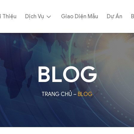
i Thiệu
Dịch Vụ
Giao Diện Mẫu
Dự Án
BLOG
TRANG CHỦ
–
BLOG