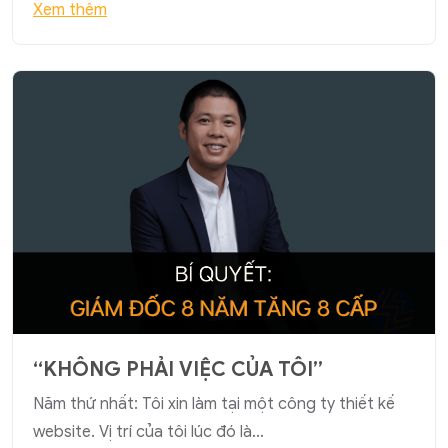
Xem thêm
“KHÔNG PHẢI VIỆC CỦA TÔI”
Năm thứ nhất: Tôi xin làm tại một công ty thiết kế
website. Vị trí của tôi lúc đó là…