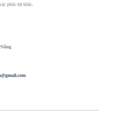
ác phúc lợi khác.
à Nẵng
n@gmail.com