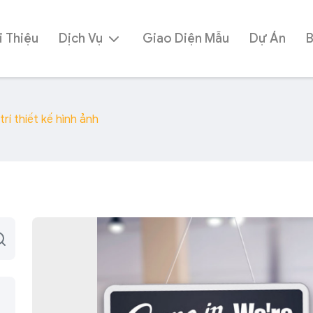
i Thiệu
Dịch Vụ
Giao Diện Mẫu
Dự Án
trí thiết kế hình ảnh