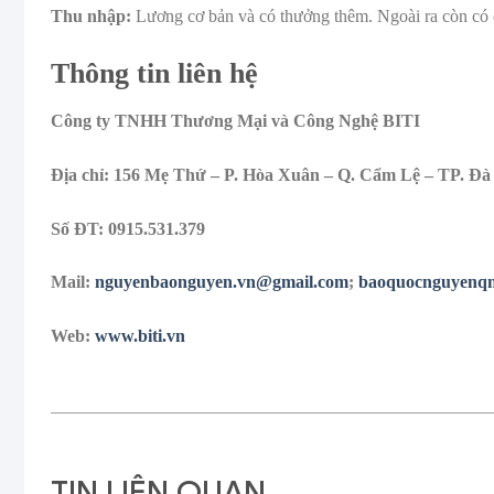
Thu nhập:
Lương cơ bản và có thưởng thêm. Ngoài ra còn có c
Thông tin liên hệ
Công ty TNHH Thương Mại và Công Nghệ BITI
Địa chỉ: 156 Mẹ Thứ – P. Hòa Xuân – Q. Cẩm Lệ – TP. Đ
Số ĐT: 0915.531.379
Mail:
nguyenbaonguyen.vn@gmail.com
;
baoquocnguyenq
Web:
www.biti.vn
TIN LIÊN QUAN