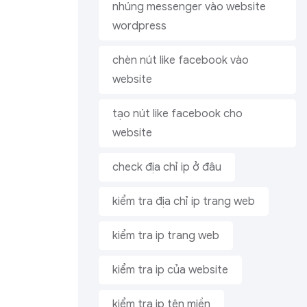
nhúng messenger vào website
wordpress
chèn nút like facebook vào
website
tạo nút like facebook cho
website
check địa chỉ ip ở đâu
kiểm tra địa chỉ ip trang web
ile
TUYỂN CHUYÊN VIÊN CONTENT
MARKETING
kiểm tra ip trang web
u tuyển
Yêu cầu công việc: - Quản trị Fanpage,
 với…
kiểm tra ip của website
website của công ty, đối tác -…
kiểm tra ip tên miền