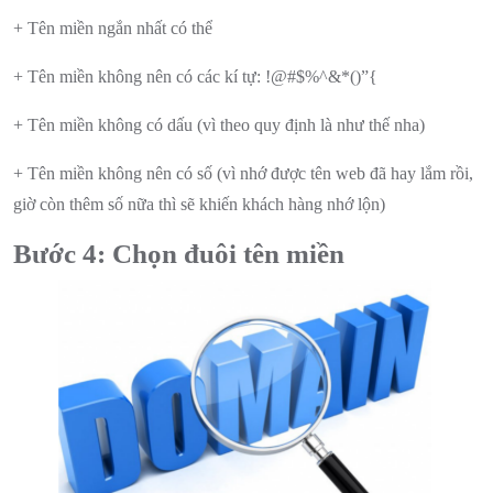
+ Tên miền ngắn nhất có thể
+ Tên miền không nên có các kí tự: !@#$%^&*()”{
+ Tên miền không có dấu (vì theo quy định là như thế nha)
+ Tên miền không nên có số (vì nhớ được tên web đã hay lắm rồi,
giờ còn thêm số nữa thì sẽ khiến khách hàng nhớ lộn)
Bước 4: Chọn đuôi tên miền